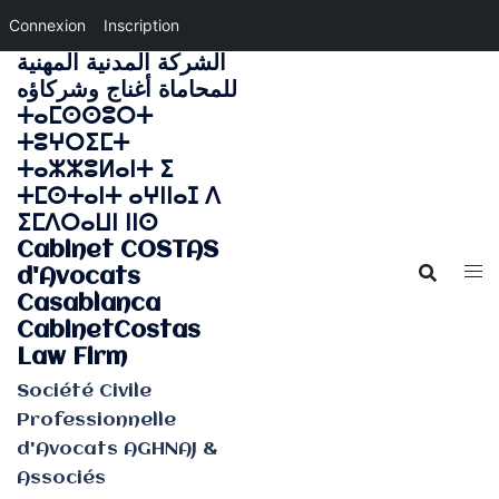
Connexion
Inscription
الشركة المدنية المهنية
Aller
للمحاماة أغناج وشركاؤه
au
ⵜⴰⵎⵙⵙⵓⵔⵜ
contenu
ⵜⵓⵖⵔⵉⵎⵜ
ⵜⴰⵣⵣⵓⵍⴰⵏⵜ ⵉ
ⵜⵎⵙⵜⴰⵏⵜ ⴰⵖⵏⵏⴰⵊ ⴷ
ⵉⵎⴷⵔⴰⵡⵏ ⵏⵏⵙ
Cabinet COSTAS
d'Avocats
Casablanca
CabinetCostas
Law Firm
Société Civile
Professionnelle
d'Avocats AGHNAJ &
Associés