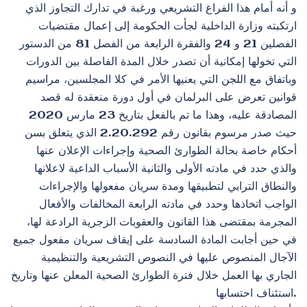
و أنه أمام هذا الفراغ التشريعي ورغبة في تدارك التجاوز الذي
ارتكبته وزارة الداخلية لجأت الحكومة إلى إعمال مقتضيات
الفصلين 21 و 24 والفقرة الرابعة من الفصل 81 من الدستور
التي تخولها إمكانية أن تصدر خلال المدة الفاصلة بين الدورات
وباتفاق مع اللجن التي يعنيها الأمر في كلا المجلسين، مراسيم
قوانين تعرض على البرلمان في أول دورة منعقدة له قصد
المصادقة عليه، وهذا ما تم بالفعل بتاريخ 23 مارس 2020
حيث صدر مرسوم بقانون رقم 2.20.292 الذي يتعلق بسن
أحكام خاصة بحالة الطوارئ الصحية وإجراءات الإعلان عنها
والذي حدد في مادته الأولى والثانية الأسباب الداعية لاعلانها
والنطاق الترابي لتطبيقها ومدة سريان مفعولها والإجراءات
الواجب اتخاذها وحدد في مادته الرابعة المخالفات والأفعال
المجرمة بمقتضى هذا القانون والعقوبات الزجرية الرادعة لها،
في حين أجابت المادة السادسة على إيقاف سريان مفعول جميع
الآجال المنصوص عليها في النصوص التشريعية والتنظيمية
الجاري بها العمل خلال فترة الطوارئ الصحية المعلن عنها وتاريخ
استئناف احتسابها.