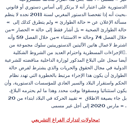
الدستورية على اعتبار أنه لا يرتكز إلى أساس دستوري أو قانوني
،بحيث أنه إذا تفحصنا الدستور المغربي لسنة 2011 نجده لا ينظم
مسألة الإعلان عن « حالة الطوارئ » ولم يتطرق كذلك إلى »
حالة الطوارئ الصحية » بل أشار فقط إلى حالة « الحصار »من
خلال الفصل 74 وحالة « الاستثناء »من خلال الفصل 59 وأنه
اشترط لاعمال هاتين الآليتين الدستورييتين سلوك مجموعة من
الإجراءات المسطرية واحترام العديد من الشروط الشكلية.ْ
أيضا سجل على البلاغ المذكور لوزارة الداخلية مناقضته للشرعية
الدولية في مجال الحقوق والحريات والذي يشترط لفرض حالة
الطوارئ أن يكون هذا الإجراء مرتبط بالخطورة التي تهدد نظام
الحكم واستقرار البلاد والسير العادي للمؤسسات الدستورية. وأن
يكون استثنائيا ومسقوفا بوقت محدد وهذا ما لم يحترمه البلاغ،
بل جاء بصيغة الاطلاق » تقييد الحركة في البلاد ابتداء من 20
مارس 2020 إلى أجل غير مسمى » .
محاولات لتدارك الفراغ التشريعي: