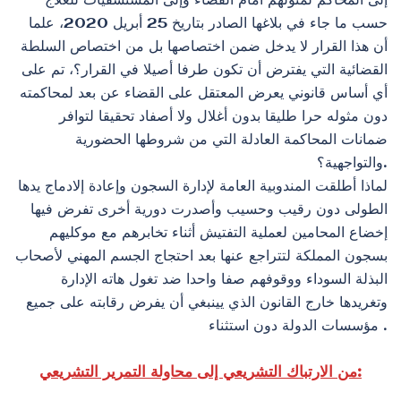
إلى المحاكم لمثولهم أمام القضاء وإلى المستشفيات للعلاج
حسب ما جاء في بلاغها الصادر بتاريخ 25 أبريل 2020، علما
أن هذا القرار لا يدخل ضمن اختصاصها بل من اختصاص السلطة
القضائية التي يفترض أن تكون طرفا أصيلا في القرار؟، تم على
أي أساس قانوني يعرض المعتقل على القضاء عن بعد لمحاكمته
دون مثوله حرا طليقا بدون أغلال ولا أصفاد تحقيقا لتوافر
ضمانات المحاكمة العادلة التي من شروطها الحضورية
والتواجهية؟.
لماذا أطلقت المندوبية العامة لإدارة السجون وإعادة إلادماج يدها
الطولى دون رقيب وحسيب وأصدرت دورية أخرى تفرض فيها
إخضاع المحامين لعملية التفتيش أثناء تخابرهم مع موكليهم
بسجون المملكة لتتراجع عنها بعد احتجاج الجسم المهني لأصحاب
البذلة السوداء ووقوفهم صفا واحدا ضد تغول هاته الإدارة
وتغريدها خارج القانون الذي يينبغي أن يفرض رقابته على جميع
مؤسسات الدولة دون استثناء .
من الارتباك التشريعي إلى محاولة التمرير التشريعي: