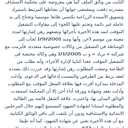
الثابت من وثائق الملف كما هي معروضة على محكمة الاستئناف
مصدرته دفعت وبمقتضى جوابها أن نشاطها المرتبط باستيراد
وتسويق الأسمدة الزراعية يكتسي طابعا موسميا وتحتاج إلى يد
عاملة غير دائمة وتحتم عليها اللجوء إلى مقاولات التشغيل
المؤقت لتمد هذه الأخيرة بأجرائها وتضعهم رهن إشارتها لمدة
معينة من موسم لآخر، وأنها ومنذ 1/9/2001 لجأت إلى
الوساطة في التشغيل من وكالات خصوصية متعددة، فأبرمت مع
شركته « ترياد » و ب 1/1/2005 وهي وكالة مختصة في
التشغيل المؤقت عقدا كتابيا لإدارة الأجراء، وأنه بطلب من
الطاعنة وضعت المطلوب رهن إشارتها وقد عززت ذلك بصدده
لعقد يربط بين الطرفين والتمست إدخالها في الدعوى، وأدلت
المدخلة بمذكرة أقرت فيها بعلاقة الشغل المؤقت مع المطلوب
وأدلت بعقد وشهادة وورقة أداء أجر، إلا أن المحكمة استبعدت
الوثائق المدلى بها، واعتبرت علاقة الشغل قائمة بين الطالبة
والمطلوبة استنادا لشهادة الشهود المستمع إليهم خلال المرحلتين
الابتدائية والاستئنافية ودون أن تلتفت إلى باقي الوثائق الكتابية
مع أن هذه الأخيرة تغني عن شهادة الشهود، كما أنه طبقا