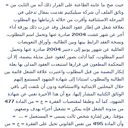
« حيث صح ما عابته الطاعنة على القرار ذلك أنه من الثابت من
وثائق الملف أن شركة سيليكتيم تقدمت بمقال تدخلي في
المرحلة الاستئنافية وأقرت من خلاله بارتباطها مع المطلوب
بعلاقة شغل في إطار عقود الشغل وقد عززت ذلك بورقة أداء
أجر عن شهر غشت 2004 صادرة عنها وتحمل اسم المطلوب،
ونسخة العقد الرابط بينها وبين الطالبة، وأوراق التعويضات
العائلية عن شهور يونيو إلى دجنبر 2004 صادرة عنها وتحمل
اسم المطلوب، كما أدلت بصور لعقود عمل مذيلة ببصمة، إلا أن
المحكمة المطعون في قرارها استبعدت العقود المدلى بها بعلة
إنكار البصمة من قبل المطلوب واعتبرت علاقة الشغل قائمة بين
الطالبة والمطلوب استنادا إلى شهادة الشهود المستمع إليهم
خلال المحلتين الابتدائية والاستئنافية ودون أن تلتفت إلى باقي
الوثائق الكتابية المشار إليها، مع أن هذا الأخيرة تغني عن شهادة
الشهود، كما أنه وطبقا لمقتضيات الفقرة « ج » من المادة 477
من مدونة الشغل فإنه يمكن « تشغيل أجراء بهدف وضعهم،
مؤقتا، رهن إشارة شخص ثالث يسمى « المستعمل » … »
وأن المادة 495 من نفس القانوني تحيل على الفقرة « ج » من