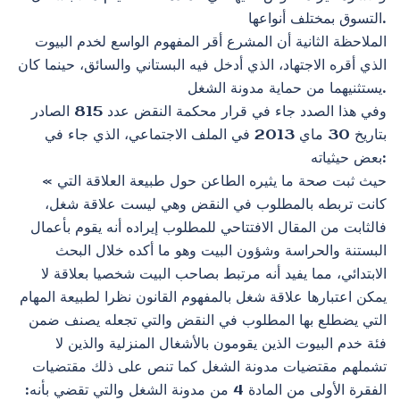
التسوق بمختلف أنواعها.
الملاحظة الثانية أن المشرع أقر المفهوم الواسع لخدم البيوت
الذي أقره الاجتهاد، الذي أدخل فيه البستاني والسائق، حينما كان
يستثنيهما من حماية مدونة الشغل.
وفي هذا الصدد جاء في قرار محكمة النقض عدد 815 الصادر
بتاريخ 30 ماي 2013 في الملف الاجتماعي، الذي جاء في
بعض حيثياته:
« حيث ثبت صحة ما يثيره الطاعن حول طبيعة العلاقة التي
كانت تربطه بالمطلوب في النقض وهي ليست علاقة شغل،
فالثابت من المقال الافتتاحي للمطلوب إيراده أنه يقوم بأعمال
البستنة والحراسة وشؤون البيت وهو ما أكده خلال البحث
الابتدائي، مما يفيد أنه مرتبط بصاحب البيت شخصيا بعلاقة لا
يمكن اعتبارها علاقة شغل بالمفهوم القانون نظرا لطبيعة المهام
التي يضطلع بها المطلوب في النقض والتي تجعله يصنف ضمن
فئة خدم البيوت الذين يقومون بالأشغال المنزلية والذين لا
تشملهم مقتضيات مدونة الشغل كما تنص على ذلك مقتضيات
الفقرة الأولى من المادة 4 من مدونة الشغل والتي تقضي بأنه: