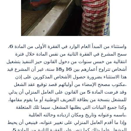
واستثناء من المبدأ العام الوارد في الفقرة الأولى من المادة 6،
سمح المشرع في الفقرة الثانية من نفس المادة خلال فترة
انتقالية من خمس سنوات من دخول القانون حيز التنفيذ بتشغيل
أشخاص تتراوح أعمارهم بين 16 و18 سنة، غير أن المشرع قيد
هذا الاستثناء بضرورة حصول الأشخاص المذكورين على إذن
مكتوب مصحح الإمضاء من أوليائهم قصد توقيع عقد الشغل.
وقد فرضت المادة 5 من القانون على العامل المنزلي أن يدلي
للمشغل بنسخة من بطاقة التعريف الوطنية أو ما يقوم مقامها،
وكذا جميع البيانات التي يطلبها المشغل، سيما تلك المتعلقة
باسمه وعنوانه وتاريخ ومكان ازدياده وحالته العائلية.
وإذا ما أقدم العامل المنزلي على تغيير عنوانه، فينبغي أن يحيط
المشغل علما بذلك كما تنص على الفقرة الثانية من المادة 5،