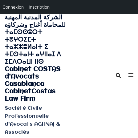
Connexion
Inscription
الشركة المدنية المهنية
Aller
للمحاماة أغناج وشركاؤه
au
ⵜⴰⵎⵙⵙⵓⵔⵜ
contenu
ⵜⵓⵖⵔⵉⵎⵜ
ⵜⴰⵣⵣⵓⵍⴰⵏⵜ ⵉ
ⵜⵎⵙⵜⴰⵏⵜ ⴰⵖⵏⵏⴰⵊ ⴷ
ⵉⵎⴷⵔⴰⵡⵏ ⵏⵏⵙ
Cabinet COSTAS
d'Avocats
Casablanca
CabinetCostas
Law Firm
Société Civile
Professionnelle
d'Avocats AGHNAJ &
Associés