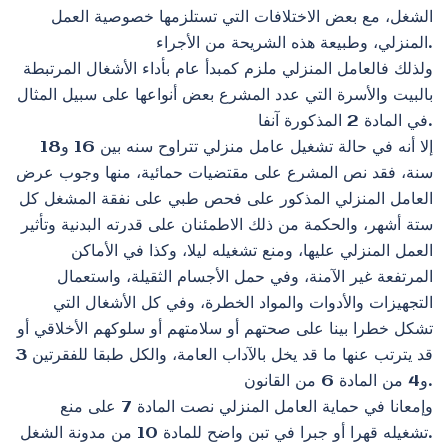
الشغل، مع بعض الاختلافات التي تستلزمها خصوصية العمل
المنزلي، وطبيعة هذه الشريحة من الأجراء.
ولذلك فالعامل المنزلي ملزم كمبدأ عام بأداء الأشغال المرتبطة
بالبيت والأسرة التي عدد المشرع بعض أنواعها على سبيل المثال
في المادة 2 المذكورة آنفا.
إلا أنه في حالة تشغيل عامل منزلي تتراوح سنه بين 16 و18
سنة، فقد نص المشرع على مقتضيات حمائية، منها وجوب عرض
العامل المنزلي المذكور على فحص طبي على نفقة المشغل كل
ستة أشهر، والحكمة من ذلك الاطمئنان على قدرته البدنية وتأثير
العمل المنزلي عليها، ومنع تشغيله ليلا، وكذا في الأماكن
المرتفعة غير الآمنة، وفي حمل الأجسام الثقيلة، واستعمال
التجهيزات والأدوات والمواد الخطرة، وفي كل الأشغال التي
تشكل خطرا بينا على صحتهم أو سلامتهم أو سلوكهم الأخلاقي أو
قد يترتب عنها ما قد يخل بالآداب العامة، والكل طبقا للفقرتين 3
و4 من المادة 6 من القانون.
وإمعانا في حماية العامل المنزلي نصت المادة 7 على منع
تشغيله قهرا أو جبرا في تبن واضح للمادة 10 من مدونة الشغل.