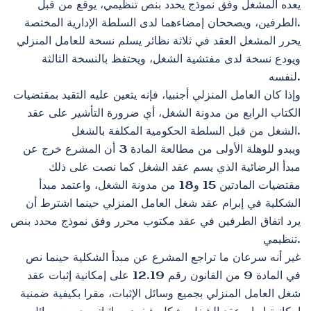
يعده المشغل وفق نموذج يحدد بنص تنظيمي، يوقع من قبل
الطرفين، ويصححان إمضاءهما لدى السلطة الإدارية المختصة.
يحرر المشغل العقد في ثلاثة نظائر يسلم نسخة للعامل المنزلي
ويودع نسخة لدى مفتشية الشغل، ويحتفظ بالنسخة الثالثة
لنفسه.
وإذا كان العامل المنزلي أجنبيا، فإنه يتعين عليه التقيد بمقتضيات
الكتاب الرابع من مدونة الشغل، أي ضرورة التأشير على عقد
الشغل من قبل السلطة الحكومية المكلفة بالشغل.
ويبدو للوهلة الأولى من مطالعة المادة 3 أن المشرع خرج عن
مبدأ الرضائية الذي يسم عقد الشغل كما نصت على ذلك
مقتضيات المادتين 15 و18 من مدونة الشغل، واعتمد مبدأ
الشكلية في إبرام عقد شغل العامل المنزلي حينما اشترط أن
يرد اتفاق الطرفين في عقد مكتوب محرر وفق نموذج محدد بنص
تنظيمي.
غير أنه سرعان ما تراجع المشرع عن مبدأ الشكلية حينما نص
في المادة 9 من القانون رقم 12.19 على إمكانية إثبات عقد
شغل العامل المنزلي بجميع وسائل الإثبات، مقرا بكيفية ضمنية