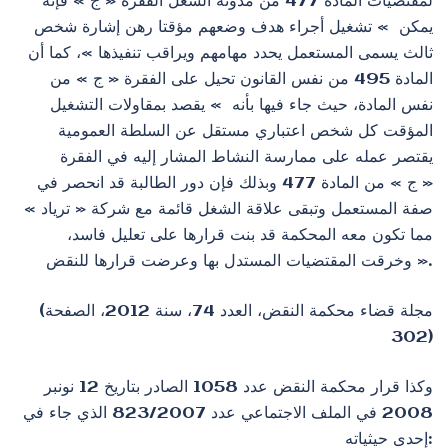
لمقتضيات المادة 477 من مدونة الشغل الفقرة « ج » فإنه
يمكن » تشغيل أجراء هدف وضعهم مؤقتا رهن إشارة شخص
ثالث يسمى المستعمل يحدد مهامهم ويراقب تنفيذها »، كما أن
المادة 495 من نفس القانون تحيل على الفقرة « ج » من
نفس المادة، حيث جاء فيها بأنه » يقصد بمقاولات التشغيل
المؤقت كل شخص اعتباري مستقل عن السلطة العمومية
يقتصر عمله على ممارسة النشاط المشار إليه في الفقرة
« ج » من المادة 477 وبذلك فإن دور الطالبة قد انحصر في
صفة المستعمل وتبقى علاقة الشغل قائمة مع شركة « ترياد »
مما تكون معه المحكمة قد بنت قرارها على تعليل فاسد،
وخرقت المقتضيات المستدل بها وعرضت قرارها للنقض ».
(مجلة قضاء محكمة النقض، العدد 74، سنة 2012، الصفحة
302)
وكذا قرار محكمة النقض عدد 1058 الصادر بتاريخ 12 نونبر
2008 في الملف الاجتماعي عدد 823/2007 الذي جاء في
إحدى حيثياته: