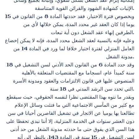
إمكانية إبرام عقد الشغل بشكل شفوي، وإثباته بجميع وسائل
الإثبات كشهادة الشهود والقرائن القوية المتناسقة.
وبخصوص فترة الاختبار، فقد حددتها المادة 8 من القانون في 15
يوما إذا كان العقد غير محدد المدة، يمكن خلالها لأي من
الطرفين إنهاء عقد الشغل دون أية تبعات.
وعليه فإنه بالنسبة لعقد الشغل محدد المدة، فإنه لا يمكن إخضاع
العامل المنزلي لفترة اختبار خلافا لما ورد في المادة 14 من
مدونة الشغل.
وقد حدد المادة 6 من القانون الحد الأدني لسن التشغيل في 18
سنة كمبدأ عام، انسجاما مع المقتضيات المتعلقة بالأهلية
المنصوص عليها في قانون الالتزامات والعقود ومدونة الأسرة
التي تحدد سن الرشد المدني في 18 سنة.
وبقدر ما ننوه بهذا المقتضى نظرا لنفسه الحقوقي، حيث سيقطع
مع كثير من المآسي الاجتماعية التي ما فتئت وسائل الإعلام
تطالعنا بها يوميا عن الاتجار في تشغيل القاصرين أحيانا في سن
دون العشر سنوات في الخدمة المنزلية، إلا أننا نبدي تحفظا على
هذا السن الذي يفوق حتى ما حددته مدونة الشغل من حد أدنى
لسن التشغيل في 15 سنة في المادة 143، بالنظر إلى أنه