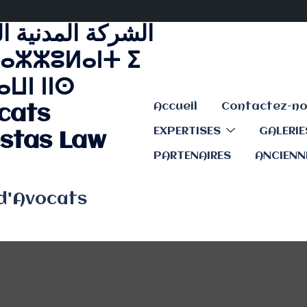
الشركة المدنية ا
ⴰⵣⵣⵓⵍⴰⵏⵜ ⵉ
ⵡⵏ ⵏⵏⵙ
Accueil
cats
EXPERTISES
GALERI
stas Law
PARTENAIRES
ANCIENN
 d'Avocats