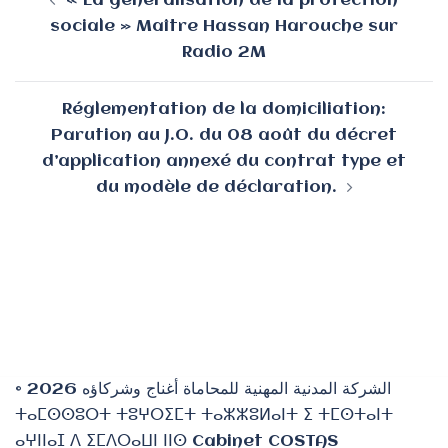
« La généralisation de la protection
d’article
sociale » Maître Hassan Harouche sur
Radio 2M
Réglementation de la domiciliation:
Parution au J.O. du 08 août du décret
d’application annexé du contrat type et
du modèle de déclaration.
© 2026 الشركة المدنية المهنية للمحاماة أغناج وشركاؤه
ⵜⴰⵎⵙⵙⵓⵔⵜ ⵜⵓⵖⵔⵉⵎⵜ ⵜⴰⵣⵣⵓⵍⴰⵏⵜ ⵉ ⵜⵎⵙⵜⴰⵏⵜ
ⴰⵖⵏⵏⴰⵊ ⴷ ⵉⵎⴷⵔⴰⵡⵏ ⵏⵏⵙ Cabinet COSTAS