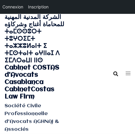
Connexion
Inscription
الشركة المدنية المهنية
Aller
للمحاماة أغناج وشركاؤه
au
ⵜⴰⵎⵙⵙⵓⵔⵜ
contenu
ⵜⵓⵖⵔⵉⵎⵜ
ⵜⴰⵣⵣⵓⵍⴰⵏⵜ ⵉ
ⵜⵎⵙⵜⴰⵏⵜ ⴰⵖⵏⵏⴰⵊ ⴷ
ⵉⵎⴷⵔⴰⵡⵏ ⵏⵏⵙ
Cabinet COSTAS
d'Avocats
Casablanca
CabinetCostas
Law Firm
Société Civile
Professionnelle
d'Avocats AGHNAJ &
Associés