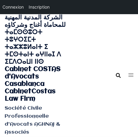
Connexion
Inscription
الشركة المدنية المهنية
Aller
للمحاماة أغناج وشركاؤه
au
ⵜⴰⵎⵙⵙⵓⵔⵜ
contenu
ⵜⵓⵖⵔⵉⵎⵜ
ⵜⴰⵣⵣⵓⵍⴰⵏⵜ ⵉ
ⵜⵎⵙⵜⴰⵏⵜ ⴰⵖⵏⵏⴰⵊ ⴷ
ⵉⵎⴷⵔⴰⵡⵏ ⵏⵏⵙ
Cabinet COSTAS
d'Avocats
Casablanca
CabinetCostas
Law Firm
Société Civile
Professionnelle
d'Avocats AGHNAJ &
Associés