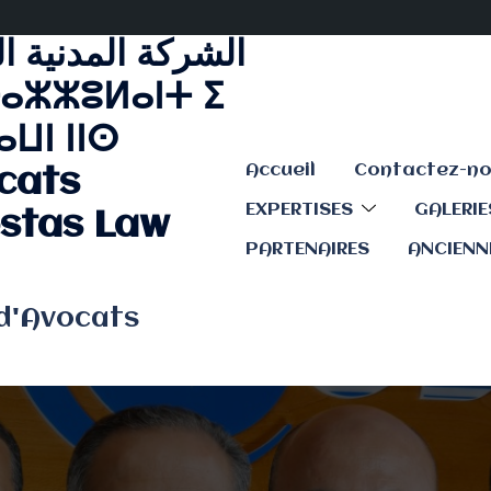
الشركة المدنية ا
ⴰⵣⵣⵓⵍⴰⵏⵜ ⵉ
ⵡⵏ ⵏⵏⵙ
Accueil
cats
EXPERTISES
GALERI
stas Law
PARTENAIRES
ANCIENN
 d'Avocats