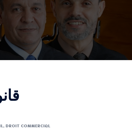
قان
IL
,
DROIT COMMERCIAL