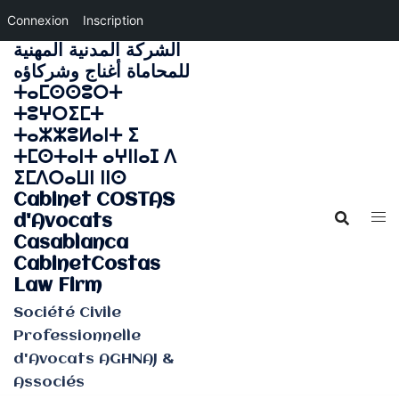
Connexion
Inscription
الشركة المدنية المهنية
Aller
للمحاماة أغناج وشركاؤه
au
ⵜⴰⵎⵙⵙⵓⵔⵜ
contenu
ⵜⵓⵖⵔⵉⵎⵜ
ⵜⴰⵣⵣⵓⵍⴰⵏⵜ ⵉ
ⵜⵎⵙⵜⴰⵏⵜ ⴰⵖⵏⵏⴰⵊ ⴷ
ⵉⵎⴷⵔⴰⵡⵏ ⵏⵏⵙ
Cabinet COSTAS
d'Avocats
Casablanca
CabinetCostas
Law Firm
Société Civile
Professionnelle
d'Avocats AGHNAJ &
Associés