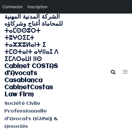
Connexion
Inscription
الشركة المدنية المهنية
Aller
للمحاماة أغناج وشركاؤه
au
ⵜⴰⵎⵙⵙⵓⵔⵜ
contenu
ⵜⵓⵖⵔⵉⵎⵜ
ⵜⴰⵣⵣⵓⵍⴰⵏⵜ ⵉ
ⵜⵎⵙⵜⴰⵏⵜ ⴰⵖⵏⵏⴰⵊ ⴷ
ⵉⵎⴷⵔⴰⵡⵏ ⵏⵏⵙ
Cabinet COSTAS
d'Avocats
Casablanca
CabinetCostas
Law Firm
Société Civile
Professionnelle
d'Avocats AGHNAJ &
Associés