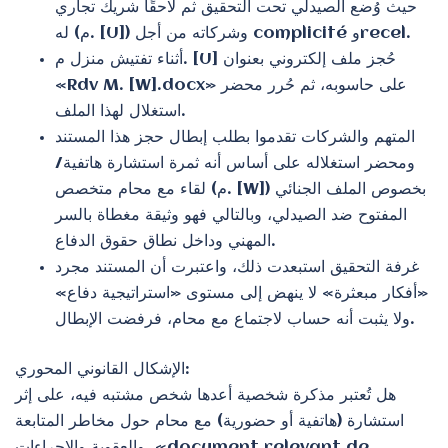
حيث وُضع الصيدلي تحت التحقيق ثم لاحقًا شريك تجاري
له (م. [U]) وشركاته من أجل complicité وrecel.
أثناء تفتيش منزل م. [U] حُجز ملف إلكتروني بعنوان
«Rdv M. [W].docx» على حاسوبه، ثم حُرر محضر
استغلال لهذا الملف.
المتهم والشركات تقدموا بطلب إبطال حجز هذا المستند
ومحضر استغلاله على أساس أنه ثمرة استشارة هاتفية/
لقاء مع محام متخصص (م. [W]) بخصوص الملف الجنائي
المفتوح ضد الصيدلي، وبالتالي فهو وثيقة مغطاة بالسر
المهني وداخل نطاق حقوق الدفاع.
غرفة التحقيق استبعدت ذلك، واعتبرت أن المستند مجرد
«أفكار مبعثرة» لا ينهض إلى مستوى «استراتيجية دفاع»
ولا يثبت أنه حساب لاجتماع مع محام، فرفضت الإبطال.
الإشكال القانوني المحوري:
هل تُعتبر مذكرة شخصية أعدها شخص مشتبه فيه، على إثر
استشارة (هاتفية أو حضورية) مع محام حول مخاطر المتابعة
والعقوبة والإجراءات، «document relevant de