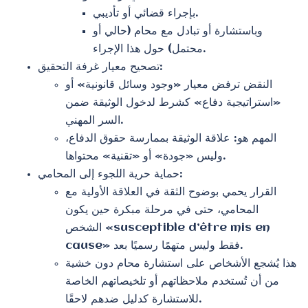
بإجراء قضائي أو تأديبي.
وباستشارة أو تبادل مع محام (حالي أو
محتمل) حول هذا الإجراء.
تصحيح معيار غرفة التحقيق:
النقض ترفض معيار «وجود وسائل قانونية» أو
«استراتيجية دفاع» كشرط لدخول الوثيقة ضمن
السر المهني.
المهم هو: علاقة الوثيقة بممارسة حقوق الدفاع،
وليس «جودة» أو «تقنية» محتواها.
حماية حرية اللجوء إلى المحامي:
القرار يحمي بوضوح الثقة في العلاقة الأولية مع
المحامي، حتى في مرحلة مبكرة حين يكون
الشخص «susceptible d’être mis en
cause» فقط وليس متهمًا رسميًا بعد.
هذا يُشجع الأشخاص على استشارة محام دون خشية
من أن تُستخدم ملاحظاتهم أو تلخيصاتهم الخاصة
للاستشارة كدليل ضدهم لاحقًا.