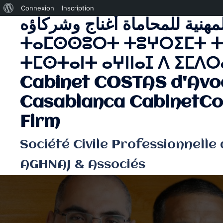
À
Connexion
Inscription
لمهنية للمحاماة أغناج وشركاؤه
Aller
propos
au
de
ⵜⴰⵎⵙⵙⵓⵔⵜ ⵜⵓⵖⵔⵉⵎⵜ ⵜ
contenu
WordPress
ⵜⵎⵙⵜⴰⵏⵜ ⴰⵖⵏⵏⴰⵊ ⴷ ⵉⵎⴷⵔⴰ
Cabinet COSTAS d'Avo
Casablanca CabinetCo
Firm
Société Civile Professionnelle
AGHNAJ & Associés