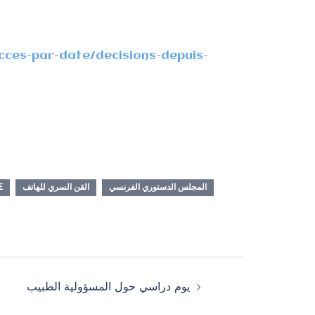
acces-par-date/decisions-depuis-
E
القن السري للهاتف
المجلس الدستوري الفرنسي
يوم دراسي حول المسؤولية الطبيب