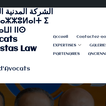
الشركة المدنية ا
ⴰⵣⵣⵓⵍⴰⵏⵜ ⵉ
ⵡⵏ ⵏⵏⵙ
Accueil
cats
EXPERTISES
GALERI
stas Law
PARTENAIRES
ANCIENN
 d'Avocats