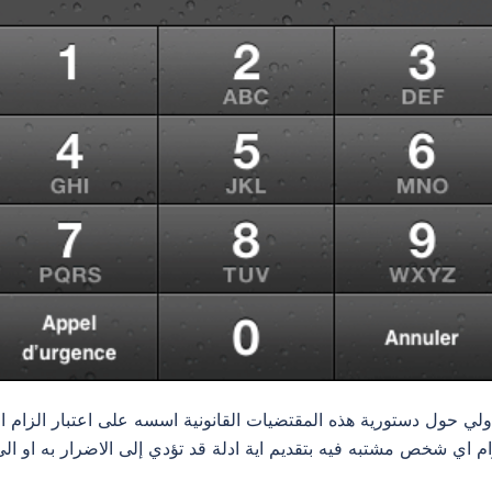
لي حول دستورية هذه المقتضيات القانونية اسسه على اعتبار الزام 