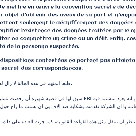
de mettre en œuvre la convention secrète de déchi
ur objet d’obtenir des aveux de sa part et n’empo
ettent seulement le déchiffrement des données c
dentifier l’existence des données traitées par le
iliter ou commettre un crime ou un délit. Enfin, ce
té de la personne suspectée.
s dispositions contestées ne portent pas atteinte
au secret des correspondances.
طبعا المتهم في هذه الحالة لا زال لديه الحق في اللجوء للمحكمة الاوروبية لحقوق الانسان.