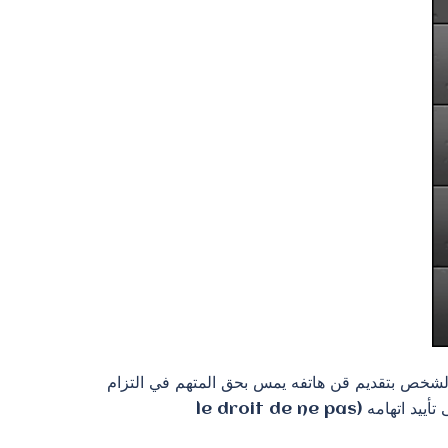
الشخص بتقديم قن هاتفه يمس بحق المتهم في التزام
الصمت المقرر دستوريا وقانونيا، وكذلك بمبدأ عدم الزام اي شخص مشتبه فيه بتقديم اية ادلة قد تؤدي إلى الاضرار به او الى تأييد اتهامه (le droit de ne pas