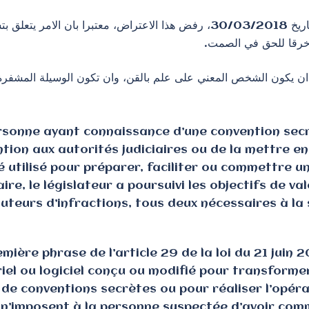
لا خرقا للحق في الصمت
ان يكون الشخص المعني على علم بالقن، وان تكون الوسيلة المشفرة 
personne ayant connaissance d’une convention se
ntion aux autorités judiciaires ou de la mettre 
é utilisé pour préparer, faciliter ou commettre un
e, le législateur a poursuivi les objectifs de va
uteurs d’infractions, tous deux nécessaires à la
emière phrase de l’article 29 de la loi du 21 jui
el ou logiciel conçu ou modifié pour transformer
e de conventions secrètes ou pour réaliser l’opér
s n’imposent à la personne suspectée d’avoir commi