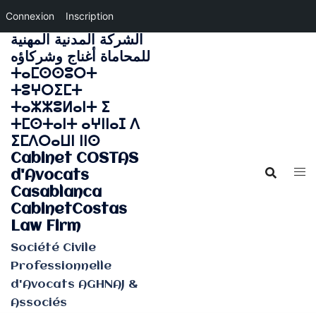
Connexion
Inscription
الشركة المدنية المهنية
Aller
للمحاماة أغناج وشركاؤه
au
ⵜⴰⵎⵙⵙⵓⵔⵜ
contenu
ⵜⵓⵖⵔⵉⵎⵜ
ⵜⴰⵣⵣⵓⵍⴰⵏⵜ ⵉ
ⵜⵎⵙⵜⴰⵏⵜ ⴰⵖⵏⵏⴰⵊ ⴷ
ⵉⵎⴷⵔⴰⵡⵏ ⵏⵏⵙ
Cabinet COSTAS
d'Avocats
Casablanca
CabinetCostas
Law Firm
Société Civile
Professionnelle
d'Avocats AGHNAJ &
Associés