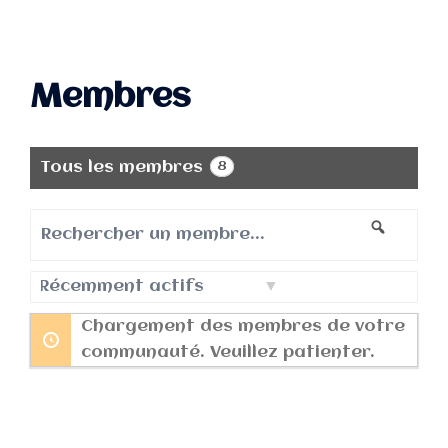
Membres
Tous les membres
8
Rechercher
Recherc
un
membre...
Trier
Chargement des membres de votre
par:
communauté. Veuillez patienter.