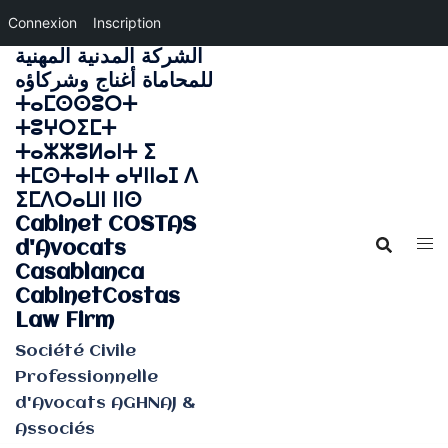
Connexion
Inscription
الشركة المدنية المهنية
Aller
للمحاماة أغناج وشركاؤه
au
ⵜⴰⵎⵙⵙⵓⵔⵜ
contenu
ⵜⵓⵖⵔⵉⵎⵜ
ⵜⴰⵣⵣⵓⵍⴰⵏⵜ ⵉ
ⵜⵎⵙⵜⴰⵏⵜ ⴰⵖⵏⵏⴰⵊ ⴷ
ⵉⵎⴷⵔⴰⵡⵏ ⵏⵏⵙ
Cabinet COSTAS
d'Avocats
Casablanca
CabinetCostas
Law Firm
Société Civile
Professionnelle
d'Avocats AGHNAJ &
Associés