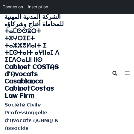
Connexion
Inscription
الشركة المدنية المهنية
Aller
للمحاماة أغناج وشركاؤه
au
ⵜⴰⵎⵙⵙⵓⵔⵜ
contenu
ⵜⵓⵖⵔⵉⵎⵜ
ⵜⴰⵣⵣⵓⵍⴰⵏⵜ ⵉ
ⵜⵎⵙⵜⴰⵏⵜ ⴰⵖⵏⵏⴰⵊ ⴷ
ⵉⵎⴷⵔⴰⵡⵏ ⵏⵏⵙ
Cabinet COSTAS
d'Avocats
Casablanca
CabinetCostas
Law Firm
Société Civile
Professionnelle
d'Avocats AGHNAJ &
Associés