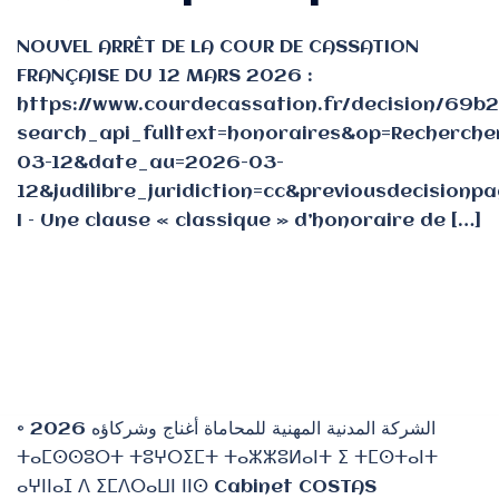
NOUVEL ARRÊT DE LA COUR DE CASSATION
FRANÇAISE DU 12 MARS 2026 :
https://www.courdecassation.fr/decision/6
search_api_fulltext=honoraires&op=Recherch
03-12&date_au=2026-03-
12&judilibre_juridiction=cc&previousdecision
I – Une clause « classique » d’honoraire de […]
© 2026 الشركة المدنية المهنية للمحاماة أغناج وشركاؤه
ⵜⴰⵎⵙⵙⵓⵔⵜ ⵜⵓⵖⵔⵉⵎⵜ ⵜⴰⵣⵣⵓⵍⴰⵏⵜ ⵉ ⵜⵎⵙⵜⴰⵏⵜ
ⴰⵖⵏⵏⴰⵊ ⴷ ⵉⵎⴷⵔⴰⵡⵏ ⵏⵏⵙ Cabinet COSTAS