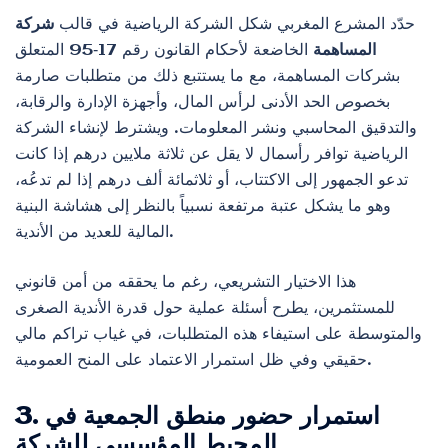
حدّد المشرع المغربي شكل الشركة الرياضية في قالب
شركة
المساهمة
الخاضعة لأحكام القانون رقم 17‑95 المتعلق
بشركات المساهمة، مع ما يستتبع ذلك من متطلبات صارمة
بخصوص الحد الأدنى لرأس المال، وأجهزة الإدارة والرقابة،
والتدقيق المحاسبي ونشر المعلومات. ويشترط لإنشاء الشركة
الرياضية توافر رأسمال لا يقل عن ثلاثة ملايين درهم إذا كانت
تدعو الجمهور إلى الاكتتاب، أو ثلاثمائة ألف درهم إذا لم تدعُه،
وهو ما يشكل عتبة مرتفعة نسبياً بالنظر إلى هشاشة البنية
المالية للعديد من الأندية.
هذا الاختيار التشريعي، رغم ما يحققه من أمن قانوني
للمستثمرين، يطرح أسئلة عملية حول قدرة الأندية الصغرى
والمتوسطة على استيفاء هذه المتطلبات، في غياب تراكم مالي
حقيقي وفي ظل استمرار الاعتماد على المنح العمومية.
3. استمرار حضور منطق الجمعية في
المحيط المؤسسي للشركة