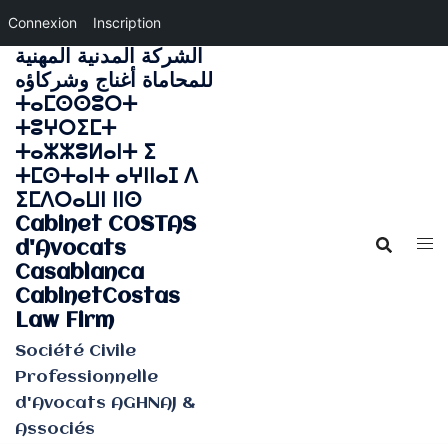
Connexion
Inscription
الشركة المدنية المهنية
Aller
للمحاماة أغناج وشركاؤه
au
ⵜⴰⵎⵙⵙⵓⵔⵜ
contenu
ⵜⵓⵖⵔⵉⵎⵜ
ⵜⴰⵣⵣⵓⵍⴰⵏⵜ ⵉ
ⵜⵎⵙⵜⴰⵏⵜ ⴰⵖⵏⵏⴰⵊ ⴷ
ⵉⵎⴷⵔⴰⵡⵏ ⵏⵏⵙ
Cabinet COSTAS
d'Avocats
Casablanca
CabinetCostas
Law Firm
Société Civile
Professionnelle
d'Avocats AGHNAJ &
Associés