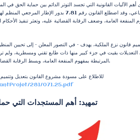
هم الآليات القانونية التي تجسد التوتر الدائم بين حماية الحق في الم
العقار لإنجاز المشاريع ذات الطابع العمومي أو الجماعي. وقد اض
عة العامة، وضعف الرقابة القضائية عليه، وتعثر تنفيذ الأحكام الق
يم قانون نزع الملكية، يهدف – في التصور المعلن – إلى تحيين المنظ
 التعديلات بقيت في جزء كبير منها ذات طابع تقني ومسطرية، ولم تر
المرتبطة بمفهوم المنفعة العامة، وبسط الرقابة القضائية، وتنفيذ الأحكام، ووضع نظام خاص للاعتداء المادي.
للاطلاع على مسودة مشروع القانون بتعديل وتتميم القانون رقم 7.81 على موقع الأ
antProjet/281/071.25.pdf
تمهيد: أهم المستجدات التي حمل