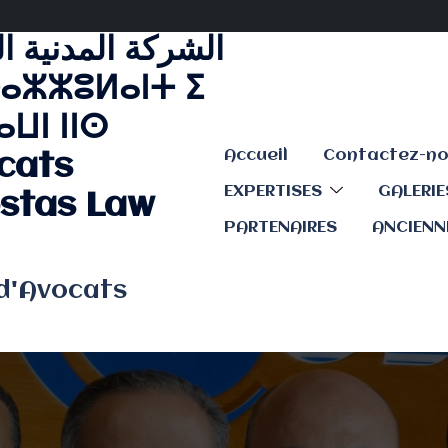
الشركة المدنية ا
ⴰⵣⵣⵓⵍⴰⵏⵜ ⵉ
ⵡⵏ ⵏⵏⵙ
Accueil
cats
EXPERTISES
GALERI
stas Law
PARTENAIRES
ANCIENN
 d'Avocats