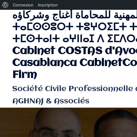
À
Connexion
Inscription
لمهنية للمحاماة أغناج وشركاؤه
Aller
propos
au
de
ⵜⴰⵎⵙⵙⵓⵔⵜ ⵜⵓⵖⵔⵉⵎⵜ ⵜ
contenu
WordPress
ⵜⵎⵙⵜⴰⵏⵜ ⴰⵖⵏⵏⴰⵊ ⴷ ⵉⵎⴷⵔⴰ
Cabinet COSTAS d'Avo
Casablanca CabinetCo
Firm
Société Civile Professionnelle
AGHNAJ & Associés