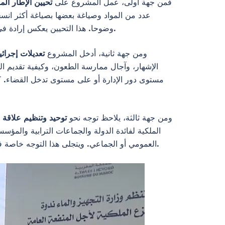
فمن جهة أولى، عمل المشروع على
تحيين الإطار ال
عدد من المواد وصياغة بعضها بصياغة أكثر انس
وضوحا. هذا التحيين يعكس إرادة في إخراج القانون من سياق الثمانينيات إلى سياق ما بعد الإصلاحات الدستورية والقضائية الأخيرة، ولو في حدود شكلية أساسا.
ومن جهة ثانية، أدخل المشروع
تعديلات إجرائي
الإشهار، وآجال ممارسة الطعون، وكيفية تقديم
مستوى دور الإدارة أو على مستوى تدخل القضاء. ك
ومن جهة ثالثة، يلاحظ توجه نحو
توحيد وتنظيم علاقة 
الملكية لفائدة الدولة والجماعات الترابية والم
العمومي أو الجماعي. ويتجلى هذا التوجه خاصة في العناية بشكل أكبر بمسار المشروع منذ مرحلة برمجته وإعلانه، إلى غاية استكمال بعض إجراءاته المسطرية أمام القضاء.