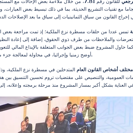
مرجعي
للقانون رقم 7.81، من خلال ملاءمة بعض الإحالات م
جاما مع تقنيات التشريع الحديثة، بما في ذلك تبسيط بعض العبارات، 
ة
تمس عددا من حلقات مسطرة نزع الملكية؛ إذ تمت مراجعة بعض الق
 التعرضات والملاحظات من طرف ذوي الحقوق، إضافة إلى إعادة الن
ما حاول المشروع ضبط بعض الجوانب المتعلقة بالإيداع المالي للتعو
أوضح زمنيا وإجرائيا، في محاولة لمعالجة جزء من الأعطاب التي أبرزها التطبيق العملي في هذا الباب.
مختلف أشخاص القانون العام
المتدخلين في مسطرة نزع الملكية، وذل
ؤسسات العمومية، والتنصيص على مقتضيات تروم تحسين التنسيق بين هذه