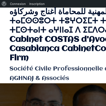
À
Connexion
Inscription
لمهنية للمحاماة أغناج وشركاؤه
Aller
propos
au
de
ⵜⴰⵎⵙⵙⵓⵔⵜ ⵜⵓⵖⵔⵉⵎⵜ ⵜ
contenu
WordPress
ⵜⵎⵙⵜⴰⵏⵜ ⴰⵖⵏⵏⴰⵊ ⴷ ⵉⵎⴷⵔⴰ
Cabinet COSTAS d'Avo
Casablanca CabinetCo
Firm
Société Civile Professionnelle
AGHNAJ & Associés