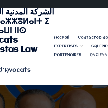
الشركة المدنية ا
ⴰⵣⵣⵓⵍⴰⵏⵜ ⵉ
ⵡⵏ ⵏⵏⵙ
Accueil
cats
EXPERTISES
GALERI
stas Law
PARTENAIRES
ANCIENN
 d'Avocats