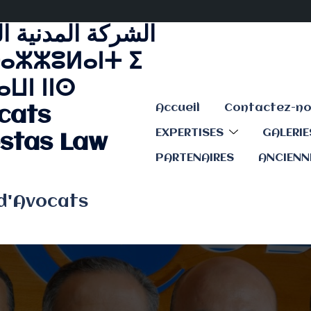
الشركة المدنية ا
ⴰⵣⵣⵓⵍⴰⵏⵜ ⵉ
ⵡⵏ ⵏⵏⵙ
Accueil
cats
EXPERTISES
GALERI
stas Law
PARTENAIRES
ANCIENN
 d'Avocats