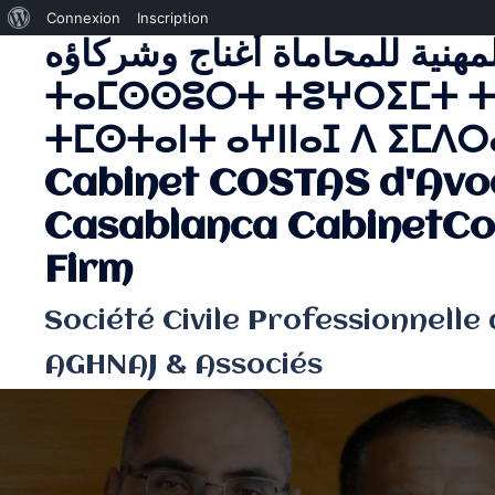
À
Connexion
Inscription
لمهنية للمحاماة أغناج وشركاؤه
Aller
propos
au
de
ⵜⴰⵎⵙⵙⵓⵔⵜ ⵜⵓⵖⵔⵉⵎⵜ ⵜ
contenu
WordPress
ⵜⵎⵙⵜⴰⵏⵜ ⴰⵖⵏⵏⴰⵊ ⴷ ⵉⵎⴷⵔⴰ
Cabinet COSTAS d'Avo
Casablanca CabinetCo
Firm
Société Civile Professionnelle
AGHNAJ & Associés