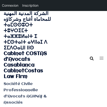
Connexion
Inscription
الشركة المدنية المهنية
Aller
للمحاماة أغناج وشركاؤه
au
ⵜⴰⵎⵙⵙⵓⵔⵜ
contenu
ⵜⵓⵖⵔⵉⵎⵜ
ⵜⴰⵣⵣⵓⵍⴰⵏⵜ ⵉ
ⵜⵎⵙⵜⴰⵏⵜ ⴰⵖⵏⵏⴰⵊ ⴷ
ⵉⵎⴷⵔⴰⵡⵏ ⵏⵏⵙ
Cabinet COSTAS
d'Avocats
Casablanca
CabinetCostas
Law Firm
Société Civile
Professionnelle
d'Avocats AGHNAJ &
Associés