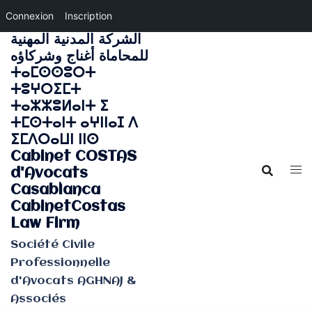
Connexion
Inscription
الشركة المدنية المهنية
Aller
للمحاماة أغناج وشركاؤه
au
ⵜⴰⵎⵙⵙⵓⵔⵜ
contenu
ⵜⵓⵖⵔⵉⵎⵜ
ⵜⴰⵣⵣⵓⵍⴰⵏⵜ ⵉ
ⵜⵎⵙⵜⴰⵏⵜ ⴰⵖⵏⵏⴰⵊ ⴷ
ⵉⵎⴷⵔⴰⵡⵏ ⵏⵏⵙ
Cabinet COSTAS
d'Avocats
Casablanca
CabinetCostas
Law Firm
Société Civile
Professionnelle
d'Avocats AGHNAJ &
Associés