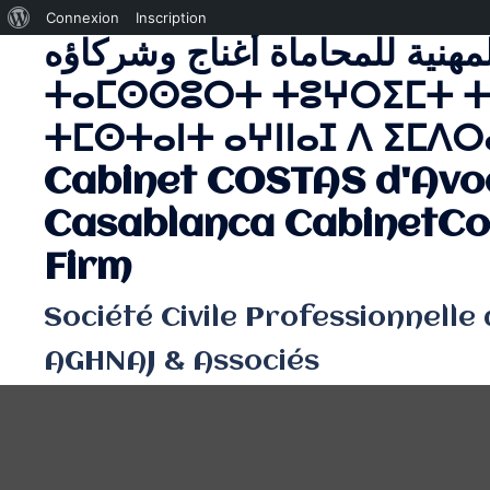
À
Connexion
Inscription
لمهنية للمحاماة أغناج وشركاؤه
Aller
propos
au
de
ⵜⴰⵎⵙⵙⵓⵔⵜ ⵜⵓⵖⵔⵉⵎⵜ ⵜ
contenu
WordPress
ⵜⵎⵙⵜⴰⵏⵜ ⴰⵖⵏⵏⴰⵊ ⴷ ⵉⵎⴷⵔⴰ
Cabinet COSTAS d'Avo
Casablanca CabinetCo
Firm
Société Civile Professionnelle
AGHNAJ & Associés