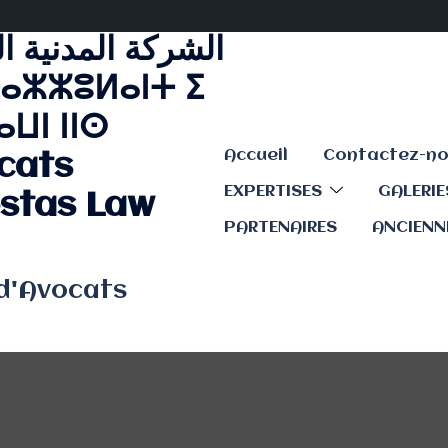
الشركة المدنية ا
ⴰⵣⵣⵓⵍⴰⵏⵜ ⵉ
ⵡⵏ ⵏⵏⵙ
Accueil
cats
EXPERTISES
GALERI
stas Law
PARTENAIRES
ANCIENN
 d'Avocats