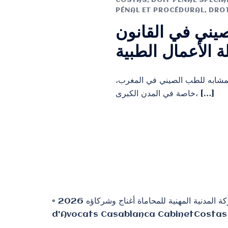
COSTAS
,
DOIT PÉNAL SPÉCIA
PÉNAL ET PROCÉDURAL
,
DROT
صيني في القانون
ة الأعمال الطبية
المشابه للطب الصيني في المغرب
خاصة في المدن الكبرى، […]
© 2026 الشركة المدنية المهنية للمحاماة أغناج وشركاؤه ⵜⴰⵎⵙⵙⵓⵔⵜ ⵜⵓⵖⵔⵉⵎⵜ ⵜⴰⵣⵣⵓⵍⴰⵏⵜ ⵉ ⵜⵎⵙⵜⴰⵏⵜ ⴰⵖⵏⵏⴰⵊ ⴷ ⵉⵎⴷⵔⴰⵡⵏ ⵏⵏⵙ Cabinet COSTAS
d'Avocats Casablanca CabinetCostas 