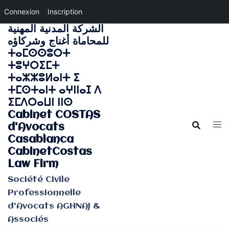
Connexion
Inscription
الشركة المدنية المهنية
Aller
للمحاماة أغناج وشركاؤه
au
ⵜⴰⵎⵙⵙⵓⵔⵜ
contenu
ⵜⵓⵖⵔⵉⵎⵜ
ⵜⴰⵣⵣⵓⵍⴰⵏⵜ ⵉ
ⵜⵎⵙⵜⴰⵏⵜ ⴰⵖⵏⵏⴰⵊ ⴷ
ⵉⵎⴷⵔⴰⵡⵏ ⵏⵏⵙ
Cabinet COSTAS
d'Avocats
Casablanca
CabinetCostas
Law Firm
Société Civile
Professionnelle
d'Avocats AGHNAJ &
Associés