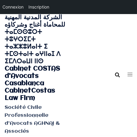
Connexion
Inscription
الشركة المدنية المهنية
Aller
للمحاماة أغناج وشركاؤه
au
ⵜⴰⵎⵙⵙⵓⵔⵜ
contenu
ⵜⵓⵖⵔⵉⵎⵜ
ⵜⴰⵣⵣⵓⵍⴰⵏⵜ ⵉ
ⵜⵎⵙⵜⴰⵏⵜ ⴰⵖⵏⵏⴰⵊ ⴷ
ⵉⵎⴷⵔⴰⵡⵏ ⵏⵏⵙ
Cabinet COSTAS
d'Avocats
Casablanca
CabinetCostas
Law Firm
Société Civile
Professionnelle
d'Avocats AGHNAJ &
Associés