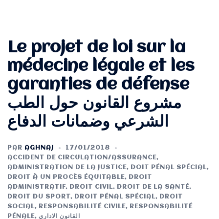
Le projet de loi sur la
médecine légale et les
garanties de défense
مشروع القانون حول الطب
الشرعي وضمانات الدفاع
PAR
AGHNAJ
17/01/2018
ACCIDENT DE CIRCULATION/ASSURANCE
,
ADMINISTRATION DE LA JUSTICE
,
DOIT PÉNAL SPÉCIAL
,
DROIT À UN PROCÈS ÉQUITABLE
,
DROIT
ADMINISTRATIF
,
DROIT CIVIL
,
DROIT DE LA SANTÉ
,
DROIT DU SPORT
,
DROIT PÉNAL SPÉCIAL
,
DROIT
SOCIAL
,
RESPONSABILITÉ CIVILE
,
RESPONSABILITÉ
PÉNALE
,
القانون الاداري